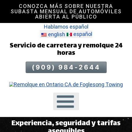
CONOZCA MÁS SOBRE NUESTRA
Saltar
SUBASTA MENSUAL DE AUTOMÓVILES
al
ABIERTA AL PÚBLICO
contenido
Hablamos español
de
español
la
english
página
Servicio de carretera y remolque 24
horas
(909) 984-2644
Experiencia, seguridad y tarifas
asequibles